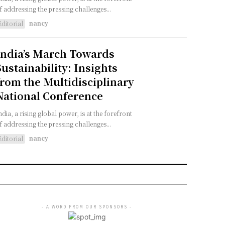
f addressing the pressing challenges...
nancy
Editorial
India’s March Towards
Sustainability: Insights
from the Multidisciplinary
National Conference
ndia, a rising global power, is at the forefront
f addressing the pressing challenges...
nancy
Editorial
- A WORD FROM OUR SPONSORS -