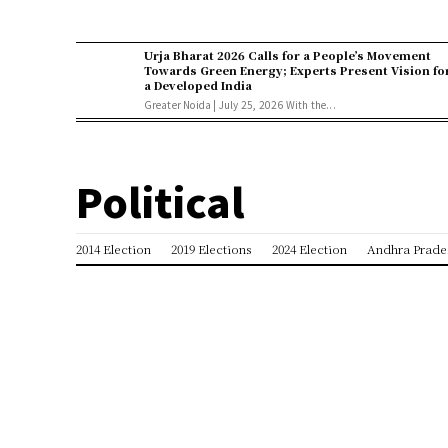
Urja Bharat 2026 Calls for a People’s Movement
Towards Green Energy; Experts Present Vision fo
a Developed India
Greater Noida | July 25, 2026 With the...
Political
2014 Election
2019 Elections
2024 Election
Andhra Prade