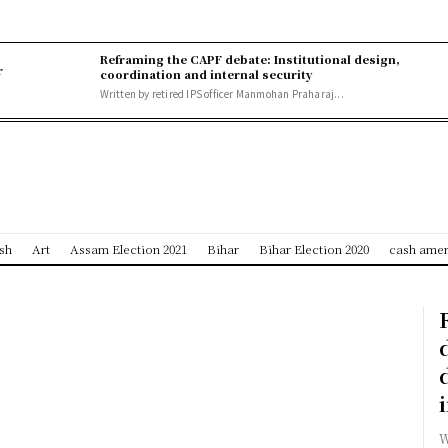
Reframing the CAPF debate: Institutional design,
r
coordination and internal security
Written by retired IPS officer Manmohan Praharaj...
sh
Art
Assam Election 2021
Bihar
Bihar Election 2020
cash ameri
W