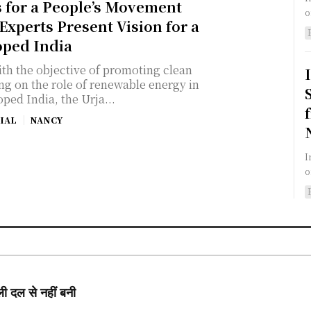
s for a People’s Movement
o
xperts Present Vision for a
oped India
ng on the role of renewable energy in
ped India, the Urja...
IAL
NANCY
I
o
ी दल से नहीं बनी