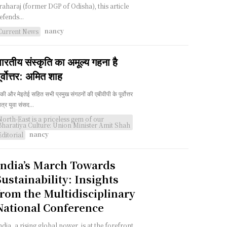
raharaj (former DGP of Odisha), this article
efends...
nancy
Current News
ारतीय संस्कृति का अमूल्य गहना है
ूर्वोत्तर: अमित शाह
की और मेइतेई सहित सभी प्रमुख संगठनों की एबीवीपी के पूर्वोत्तर
त्र युवा संसद...
North-East is a priceless gem of our
Bharatiya Culture: Union Minister Amit Shah
nancy
Editorial
India’s March Towards
Sustainability: Insights
from the Multidisciplinary
National Conference
ndia, a rising global power, is at the forefront