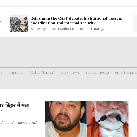
Reframing the CAPF debate: Institutional design,
r
coordination and internal security
Written by retired IPS officer Manmohan Praharaj...
ss
pm modi
Rahul Gandhi
latest news
social media
entertainme
बिहार में मचा
’
ैसे सियासी घमासान देखने