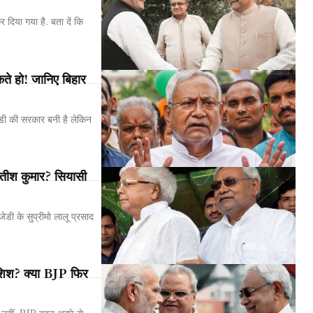
दिया गया है. बता दें कि
कते हो! जानिए बिहार
जेडी की सरकार बनी है लेकिन
नीतीश कुमार? सियासी
डी के सुप्रीमो लालू प्रसाद
ोशिश? क्या BJP फिर
हीं. BJP बहुत अच्छे से