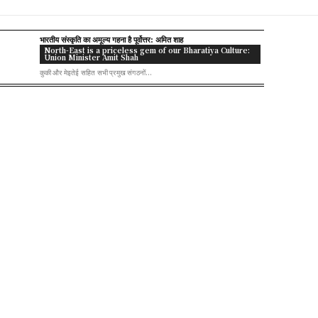
भारतीय संस्कृति का अमूल्य गहना है पूर्वोत्तर: अमित शाह
North-East is a priceless gem of our Bharatiya Culture:
Union Minister Amit Shah
कुकी और मेइतेई सहित सभी प्रमुख संगठनों...