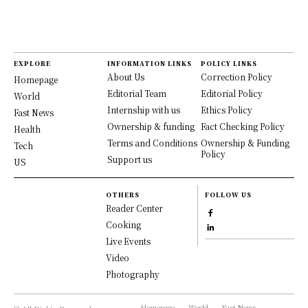
EXPLORE
INFORMATION LINKS
POLICY LINKS
About Us
Correction Policy
Homepage
Editorial Team
Editorial Policy
World
Internship with us
Ethics Policy
Fast News
Ownership & funding
Fact Checking Policy
Health
Terms and Conditions
Ownership & Funding
Tech
Policy
Support us
US
OTHERS
FOLLOW US
Reader Center
Cooking
Live Events
Video
Photography
Homepage
World
Fast News