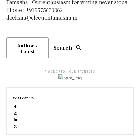
Tamasha . Our enthusiasm for writing never stops
Phone : +919575630062
deeksha@electiontamasha.in
Author's
Search
Latest
- A WORD FROM OUR SPONSORS -
FOLLOW US