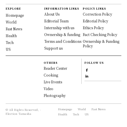
EXPLORE
INFORMATION LINKS
POLICY LINKS
About Us
Correction Policy
Homepage
Editorial Team
Editorial Policy
World
Internship with us
Ethics Policy
Fast News
Ownership & funding
Fact Checking Policy
Health
Terms and Conditions
Ownership & Funding
Tech
Policy
Support us
US
OTHERS
FOLLOW US
Reader Center
Cooking
Live Events
Video
Photography
Homepage
World
Fast News
© All Rights Reserved, -
Election Tamasha
Health
Tech
US