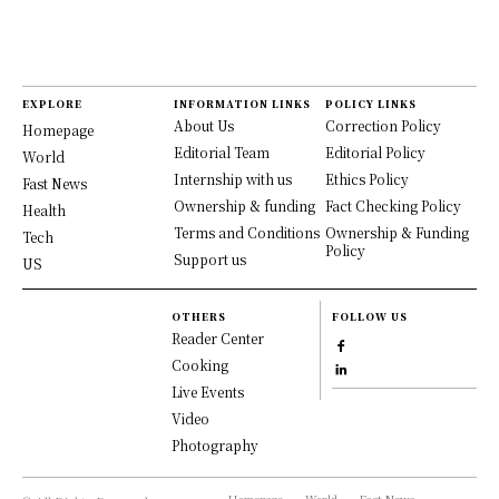
EXPLORE
INFORMATION LINKS
POLICY LINKS
About Us
Correction Policy
Homepage
Editorial Team
Editorial Policy
World
Internship with us
Ethics Policy
Fast News
Ownership & funding
Fact Checking Policy
Health
Terms and Conditions
Ownership & Funding
Tech
Policy
Support us
US
OTHERS
FOLLOW US
Reader Center
Cooking
Live Events
Video
Photography
Homepage
World
Fast News