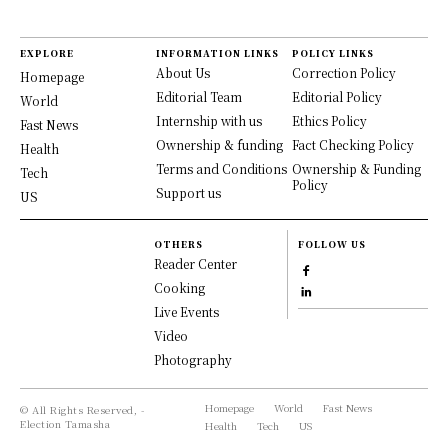
EXPLORE
INFORMATION LINKS
POLICY LINKS
About Us
Correction Policy
Homepage
Editorial Team
Editorial Policy
World
Internship with us
Ethics Policy
Fast News
Ownership & funding
Fact Checking Policy
Health
Terms and Conditions
Ownership & Funding
Tech
Policy
Support us
US
OTHERS
FOLLOW US
Reader Center
Cooking
Live Events
Video
Photography
Homepage
World
Fast News
© All Rights Reserved, -
Election Tamasha
Health
Tech
US