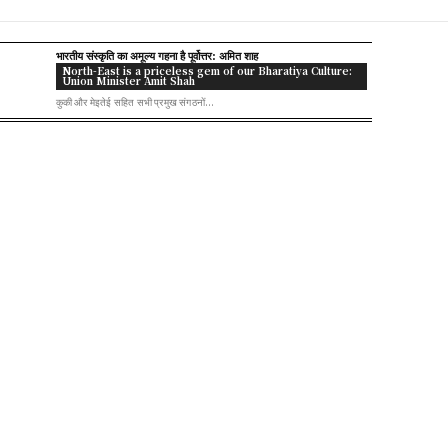
भारतीय संस्कृति का अमूल्य गहना है पूर्वोत्तर: अमित शाह
North-East is a priceless gem of our Bharatiya Culture:
Union Minister Amit Shah
कुकी और मेइतेई सहित सभी प्रमुख संगठनों...