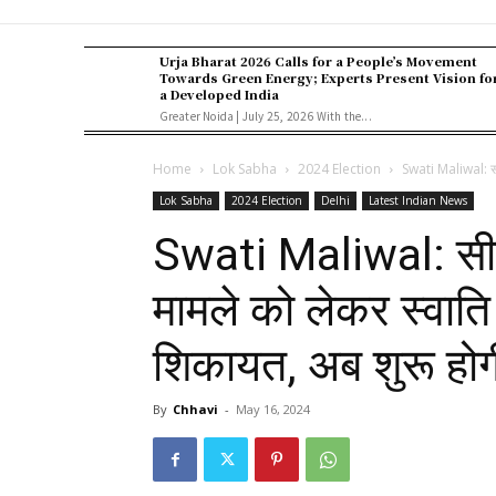
Urja Bharat 2026 Calls for a People’s Movement
Towards Green Energy; Experts Present Vision fo
a Developed India
Greater Noida | July 25, 2026 With the...
Home
Lok Sabha
2024 Election
Swati Maliwal: सीए
Lok Sabha
2024 Election
Delhi
Latest Indian News
Swati Maliwal: सीए
मामले को लेकर स्वाति
शिकायत, अब शुरू होग
By
Chhavi
-
May 16, 2024