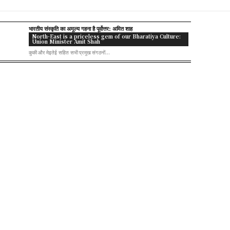
भारतीय संस्कृति का अमूल्य गहना है पूर्वोत्तर: अमित शाह
North-East is a priceless gem of our Bharatiya Culture:
Union Minister Amit Shah
कुकी और मेइतेई सहित सभी प्रमुख संगठनों...