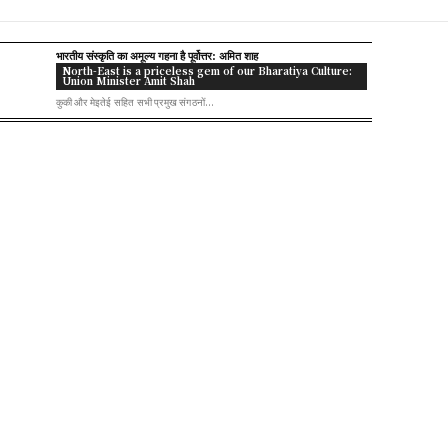
भारतीय संस्कृति का अमूल्य गहना है पूर्वोत्तर: अमित शाह
North-East is a priceless gem of our Bharatiya Culture:
Union Minister Amit Shah
कुकी और मेइतेई सहित सभी प्रमुख संगठनों...