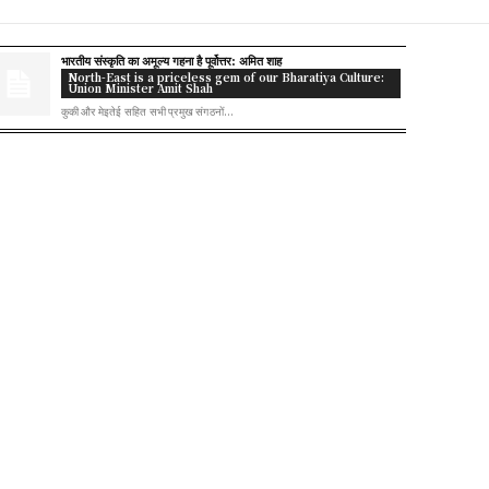
भारतीय संस्कृति का अमूल्य गहना है पूर्वोत्तर: अमित शाह
North-East is a priceless gem of our Bharatiya Culture:
Union Minister Amit Shah
कुकी और मेइतेई सहित सभी प्रमुख संगठनों...