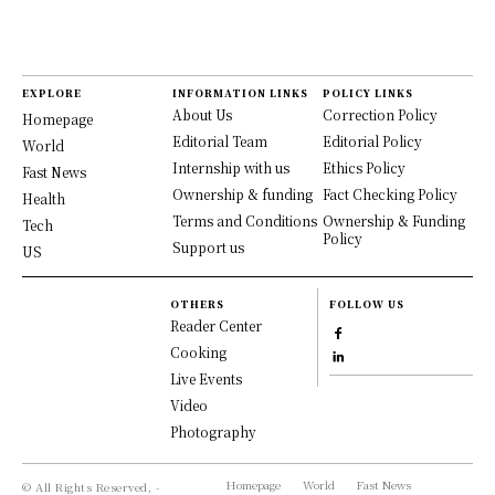
EXPLORE
INFORMATION LINKS
POLICY LINKS
About Us
Correction Policy
Homepage
Editorial Team
Editorial Policy
World
Internship with us
Ethics Policy
Fast News
Ownership & funding
Fact Checking Policy
Health
Terms and Conditions
Ownership & Funding
Tech
Policy
Support us
US
OTHERS
FOLLOW US
Reader Center
Cooking
Live Events
Video
Photography
Homepage
World
Fast News
© All Rights Reserved, -