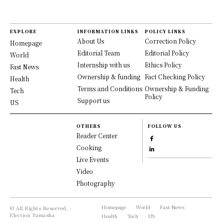
EXPLORE
INFORMATION LINKS
POLICY LINKS
About Us
Correction Policy
Homepage
Editorial Team
Editorial Policy
World
Internship with us
Ethics Policy
Fast News
Ownership & funding
Fact Checking Policy
Health
Terms and Conditions
Ownership & Funding
Tech
Policy
Support us
US
OTHERS
FOLLOW US
Reader Center
Cooking
Live Events
Video
Photography
Homepage
World
Fast News
© All Rights Reserved, -
Election Tamasha
Health
Tech
US