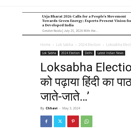
Urja Bharat 2026 Calls for a People’s Movement
Towards Green Energy; Experts Present Vision fo
a Developed India
Greater Noida | July 25, 2026 With the...
Home
Lok Sabha
2024 Election
Loksabha Election:
Lok Sabha
2024 Election
Delhi
Latest Indian News
Loksabha Election:
को पढ़ाया हिंदी का प
जाते-जाते…’
By
Chhavi
-
May 3, 2024