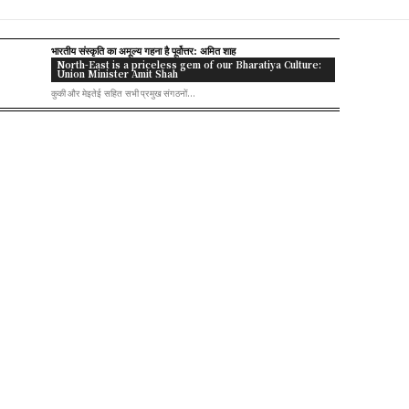
भारतीय संस्कृति का अमूल्य गहना है पूर्वोत्तर: अमित शाह
North-East is a priceless gem of our Bharatiya Culture:
Union Minister Amit Shah
कुकी और मेइतेई सहित सभी प्रमुख संगठनों...