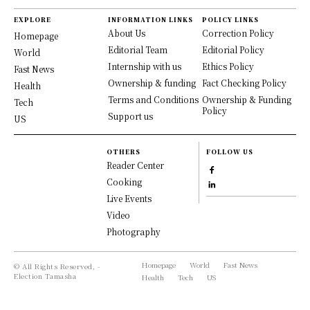
EXPLORE
INFORMATION LINKS
POLICY LINKS
About Us
Correction Policy
Homepage
Editorial Team
Editorial Policy
World
Internship with us
Ethics Policy
Fast News
Ownership & funding
Fact Checking Policy
Health
Terms and Conditions
Ownership & Funding
Tech
Policy
Support us
US
OTHERS
FOLLOW US
Reader Center
Cooking
Live Events
Video
Photography
Homepage
World
Fast News
© All Rights Reserved, -
Election Tamasha
Health
Tech
US