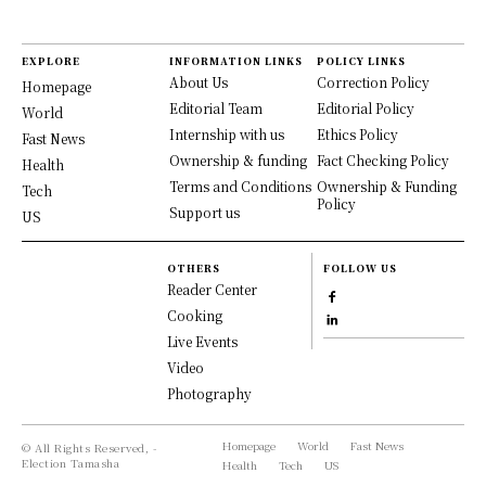
EXPLORE
INFORMATION LINKS
POLICY LINKS
About Us
Correction Policy
Homepage
Editorial Team
Editorial Policy
World
Internship with us
Ethics Policy
Fast News
Ownership & funding
Fact Checking Policy
Health
Terms and Conditions
Ownership & Funding
Tech
Policy
Support us
US
OTHERS
FOLLOW US
Reader Center
Cooking
Live Events
Video
Photography
Homepage
World
Fast News
© All Rights Reserved, -
Election Tamasha
Health
Tech
US