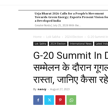
Urja Bharat 2026 Calls for a People’s Movement
Towards Green Energy; Experts Present Vision fo
a Developed India
Greater Noida | July 25, 2026 With the...
Home
Lok Sabha
2024 Election
G-20 Summit In De
Lok Sabha
2024 Election
International News
Latest Ind
G-20 Summit In D
सम्मेलन के दौरान गूग
रास्ता, जानिए कैसा रह
By
nancy
-
August 27, 2023