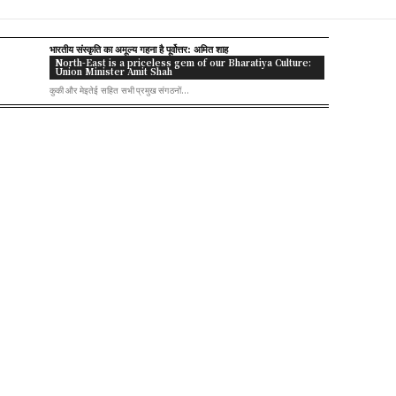
भारतीय संस्कृति का अमूल्य गहना है पूर्वोत्तर: अमित शाह
North-East is a priceless gem of our Bharatiya Culture:
Union Minister Amit Shah
कुकी और मेइतेई सहित सभी प्रमुख संगठनों...