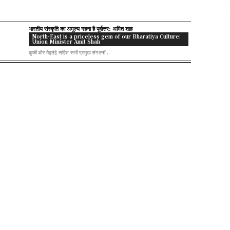
भारतीय संस्कृति का अमूल्य गहना है पूर्वोत्तर: अमित शाह
North-East is a priceless gem of our Bharatiya Culture:
Union Minister Amit Shah
कुकी और मेइतेई सहित सभी प्रमुख संगठनों...