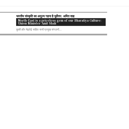
भारतीय संस्कृति का अमूल्य गहना है पूर्वोत्तर: अमित शाह
North-East is a priceless gem of our Bharatiya Culture:
Union Minister Amit Shah
कुकी और मेइतेई सहित सभी प्रमुख संगठनों...