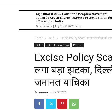
Urja Bharat 2026 Calls for a People’s Movement
Towards Green Energy; Experts Present Vision fo
a Developed India
Greater Noida | July 25, 2026 With the...
Home
Delhi
Excise Policy Scam: मनीष सिसोदिया को लगा बड
Delhi
Latest Indian News
Political
Excise Policy Sca
लगा बड़ा झटका, दिल्ल
जमानत याचिका
By
nancy
-
July 3, 2023