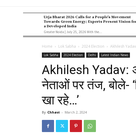
Urja Bharat 2026 Calls for a People’s Movement
Towards Green Energy; Experts Present Vision fo
a Developed India
Greater Noida | July 25, 2026 With the...
Home
Lok Sabha
2024 Election
Akhilesh Yadav: अ
Lok Sabha
2024 Election
Delhi
Latest Indian News
Akhilesh Yadav: अख
नेताओं पर तंज, बोले-
खा रहे…’
By
Chhavi
-
March 2, 2024