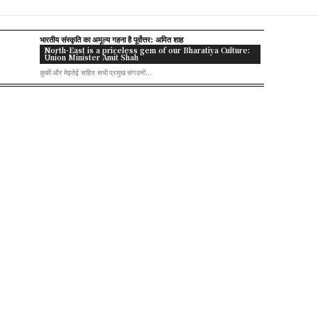
भारतीय संस्कृति का अमूल्य गहना है पूर्वोत्तर: अमित शाह
North-East is a priceless gem of our Bharatiya Culture:
Union Minister Amit Shah
कुकी और मेइतेई सहित सभी प्रमुख संगठनों...