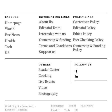
EXPLORE
INFORMATION LINKS
POLICY LINKS
About Us
Correction Policy
Homepage
Editorial Team
Editorial Policy
World
Internship with us
Ethics Policy
Fast News
Ownership & funding
Fact Checking Policy
Health
Terms and Conditions
Ownership & Funding
Tech
Policy
Support us
US
OTHERS
FOLLOW US
Reader Center
Cooking
Live Events
Video
Photography
Homepage
World
Fast News
© All Rights Reserved, -
Election Tamasha
Health
Tech
US