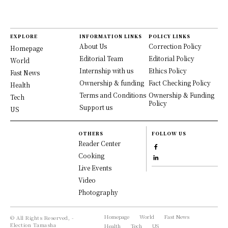
EXPLORE
INFORMATION LINKS
POLICY LINKS
About Us
Correction Policy
Homepage
Editorial Team
Editorial Policy
World
Internship with us
Ethics Policy
Fast News
Ownership & funding
Fact Checking Policy
Health
Terms and Conditions
Ownership & Funding
Tech
Policy
Support us
US
OTHERS
FOLLOW US
Reader Center
Cooking
Live Events
Video
Photography
Homepage
World
Fast News
© All Rights Reserved, -
Election Tamasha
Health
Tech
US