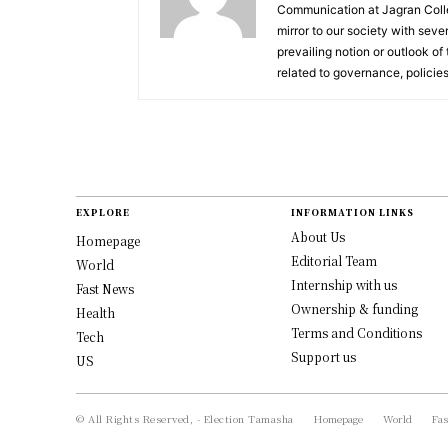
Communication at Jagran Colle
mirror to our society with seve
prevailing notion or outlook of
related to governance, policies
EXPLORE
INFORMATION LINKS
About Us
Homepage
Editorial Team
World
Internship with us
Fast News
Ownership & funding
Health
Terms and Conditions
Tech
Support us
US
© All Rights Reserved, - Election Tamasha
Homepage
World
Fas