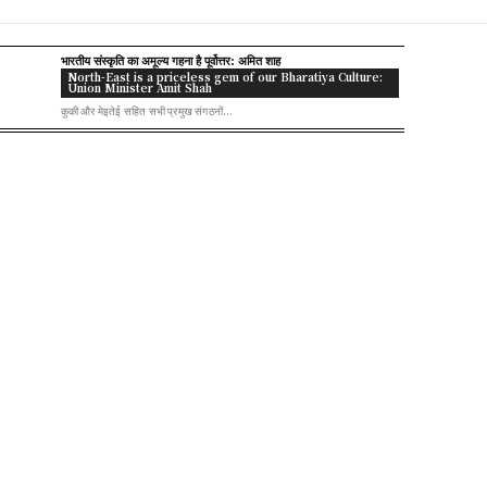
भारतीय संस्कृति का अमूल्य गहना है पूर्वोत्तर: अमित शाह
North-East is a priceless gem of our Bharatiya Culture:
Union Minister Amit Shah
कुकी और मेइतेई सहित सभी प्रमुख संगठनों...