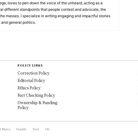
ge, loves to pen down the voice of the unheard, acting as a
ral different standpoints that people contest and advocate, the
 the masses. I specialize in writing engaging and impactful stories
 and general politics.
POLICY LINKS
Correction Policy
Editorial Policy
Ethics Policy
Fact Checking Policy
Ownership & Funding
Policy
t News
Health
Tech
US