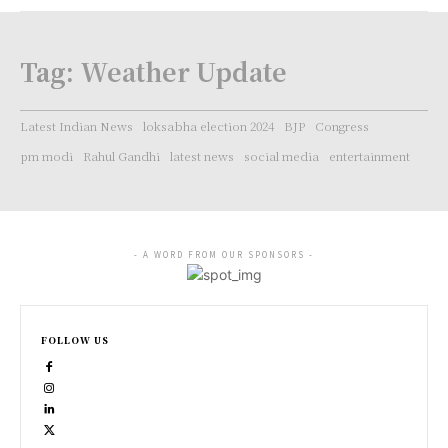
Tag:
Weather Update
Latest Indian News
loksabha election 2024
BJP
Congress
pm modi
Rahul Gandhi
latest news
social media
entertainment
- A WORD FROM OUR SPONSORS -
FOLLOW US