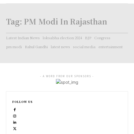
Tag:
PM Modi In Rajasthan
Latest Indian News
loksabha election 2024
BJP
Congress
pm modi
Rahul Gandhi
latest news
social media
entertainment
- A WORD FROM OUR SPONSORS -
FOLLOW US