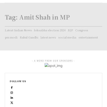
Tag:
Amit Shah in MP
Latest Indian News
loksabha election 2024
BJP
Congress
pm modi
Rahul Gandhi
latest news
social media
entertainment
- A WORD FROM OUR SPONSORS -
FOLLOW US