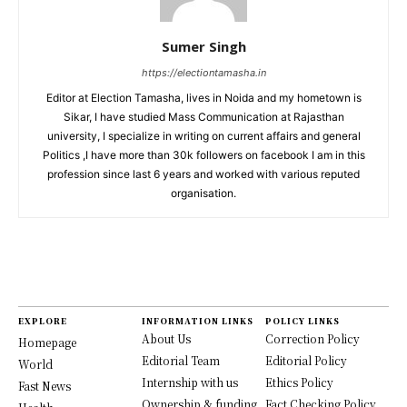
Sumer Singh
https://electiontamasha.in
Editor at Election Tamasha, lives in Noida and my hometown is
Sikar, I have studied Mass Communication at Rajasthan
university, I specialize in writing on current affairs and general
Politics ,I have more than 30k followers on facebook I am in this
profession since last 6 years and worked with various reputed
organisation.
EXPLORE
INFORMATION LINKS
POLICY LINKS
About Us
Correction Policy
Homepage
Editorial Team
Editorial Policy
World
Internship with us
Ethics Policy
Fast News
Ownership & funding
Fact Checking Policy