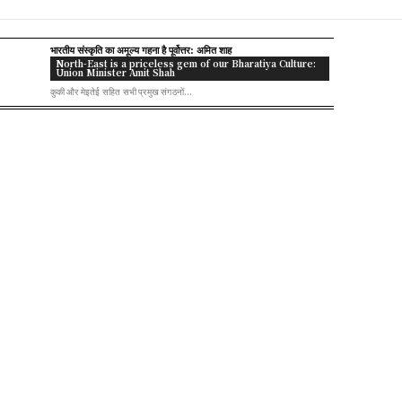
भारतीय संस्कृति का अमूल्य गहना है पूर्वोत्तर: अमित शाह
North-East is a priceless gem of our Bharatiya Culture:
Union Minister Amit Shah
कुकी और मेइतेई सहित सभी प्रमुख संगठनों...