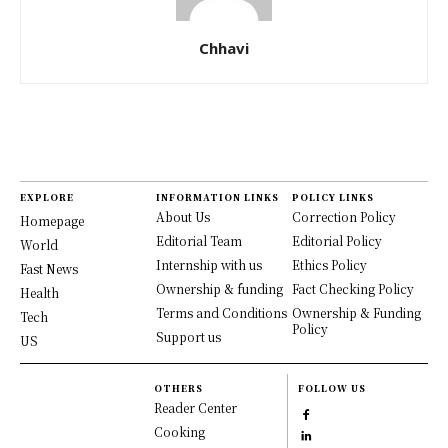
Chhavi
EXPLORE
INFORMATION LINKS
POLICY LINKS
About Us
Correction Policy
Homepage
Editorial Team
Editorial Policy
World
Internship with us
Ethics Policy
Fast News
Ownership & funding
Fact Checking Policy
Health
Terms and Conditions
Ownership & Funding
Tech
Policy
Support us
US
OTHERS
FOLLOW US
Reader Center
Cooking