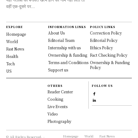
वहीं एक-दूसरे पर...
EXPLORE
INFORMATION LINKS
POLICY LINKS
About Us
Correction Policy
Homepage
Editorial Team
Editorial Policy
World
Internship with us
Ethics Policy
Fast News
Ownership & funding
Fact Checking Policy
Health
Terms and Conditions
Ownership & Funding
Tech
Policy
Support us
US
OTHERS
FOLLOW US
Reader Center
Cooking
Live Events
Video
Photography
Homepage
World
Fast News
© All Rights Reserved, -