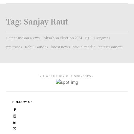
Tag:
Sanjay Raut
Latest Indian News
loksabha election 2024
BJP
Congress
pm modi
Rahul Gandhi
latest news
social media
entertainment
- A WORD FROM OUR SPONSORS -
FOLLOW US