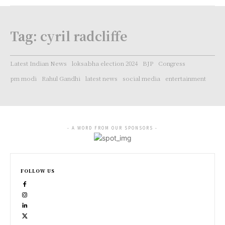
Tag:
cyril radcliffe
Latest Indian News
loksabha election 2024
BJP
Congress
pm modi
Rahul Gandhi
latest news
social media
entertainment
- A WORD FROM OUR SPONSORS -
FOLLOW US