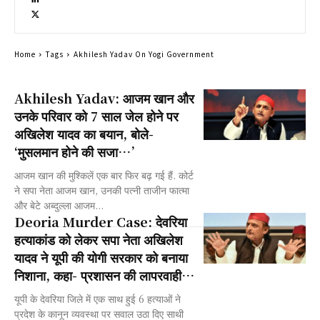
Home
Tags
Akhilesh Yadav On Yogi Government
Akhilesh Yadav: आजम खान और
उनके परिवार को 7 साल जेल होने पर
अखिलेश यादव का बयान, बोले-
‘मुसलमान होने की सजा…’
आजम खान की मुश्किलें एक बार फिर बढ़ गई हैं. कोर्ट
ने सपा नेता आजम खान, उनकी पत्नी ताजीन फात्मा
और बेटे अब्दुल्ला आजम...
Deoria Murder Case: देवरिया
हत्याकांड को लेकर सपा नेता अखिलेश
यादव ने यूपी की योगी सरकार को बनाया
निशाना, कहा- प्रशासन की लापरवाही…
यूपी के देवरिया जिले में एक साथ हुई 6 हत्याओं ने
प्रदेश के कानून व्यवस्था पर सवाल उठा दिए साथी