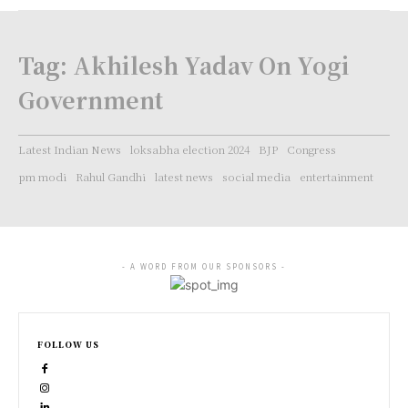
Tag:
Akhilesh Yadav On Yogi
Government
Latest Indian News
loksabha election 2024
BJP
Congress
pm modi
Rahul Gandhi
latest news
social media
entertainment
- A WORD FROM OUR SPONSORS -
FOLLOW US