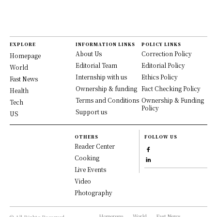
EXPLORE
INFORMATION LINKS
POLICY LINKS
About Us
Correction Policy
Homepage
Editorial Team
Editorial Policy
World
Internship with us
Ethics Policy
Fast News
Ownership & funding
Fact Checking Policy
Health
Terms and Conditions
Ownership & Funding
Tech
Policy
Support us
US
OTHERS
FOLLOW US
Reader Center
Cooking
Live Events
Video
Photography
Homepage
World
Fast News
© All Rights Reserved, -