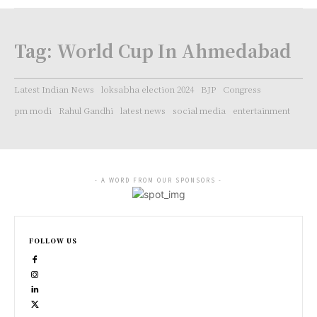
Tag:
World Cup In Ahmedabad
Latest Indian News
loksabha election 2024
BJP
Congress
pm modi
Rahul Gandhi
latest news
social media
entertainment
- A WORD FROM OUR SPONSORS -
FOLLOW US