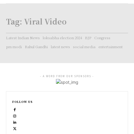
Tag:
Viral Video
Latest Indian News
loksabha election 2024
BJP
Congress
pm modi
Rahul Gandhi
latest news
social media
entertainment
- A WORD FROM OUR SPONSORS -
FOLLOW US