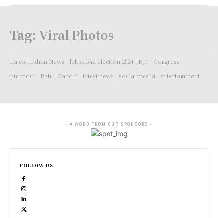
Tag:
Viral Photos
Latest Indian News
loksabha election 2024
BJP
Congress
pm modi
Rahul Gandhi
latest news
social media
entertainment
- A WORD FROM OUR SPONSORS -
FOLLOW US