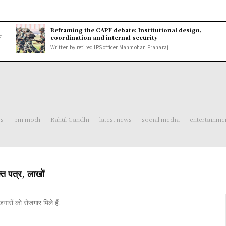
Reframing the CAPF debate: Institutional design,
r
coordination and internal security
Written by retired IPS officer Manmohan Praharaj...
ss
pm modi
Rahul Gandhi
latest news
social media
entertainme
ि पत्र, लाखों
ोजगारों को रोजगार मिले हैं.