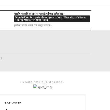
भारतीय संस्कृति का अमूल्य गहना है पूर्वोत्तर: अमित शाह
North-East is a priceless gem of our Bharatiya Culture:
Union Minister Amit Shah
कुकी और मेइतेई सहित सभी प्रमुख संगठनों...
nt
- A WORD FROM OUR SPONSORS -
FOLLOW US