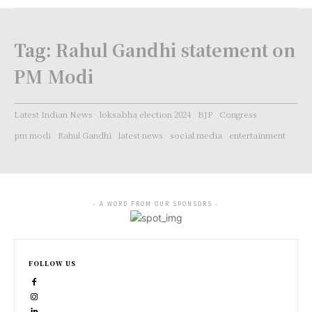
Tag:
Rahul Gandhi statement on
PM Modi
Latest Indian News
loksabha election 2024
BJP
Congress
pm modi
Rahul Gandhi
latest news
social media
entertainment
- A WORD FROM OUR SPONSORS -
FOLLOW US