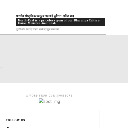
भारतीय संस्कृति का अमूल्य गहना है पूर्वोत्तर: अमित शाह
North-East is a priceless gem of our Bharatiya Culture:
Union Minister Amit Shah
कुकी और मेइतेई सहित सभी प्रमुख संगठनों...
nt
- A WORD FROM OUR SPONSORS -
FOLLOW US