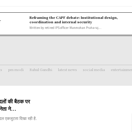
Reframing the CAPF debate: Institutional design,
r
coordination and internal security
Written by retired IPS officer Manmohan Praharaj...
ss
pm modi
Rahul Gandhi
latest news
social media
entertainme
लों की बैठक पर
नेता ने...
षी दल एकजुटता दिखा रही है.