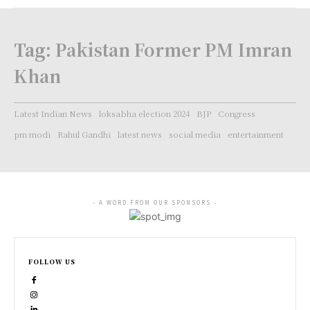
Tag:
Pakistan Former PM Imran
Khan
Latest Indian News
loksabha election 2024
BJP
Congress
pm modi
Rahul Gandhi
latest news
social media
entertainment
- A WORD FROM OUR SPONSORS -
FOLLOW US