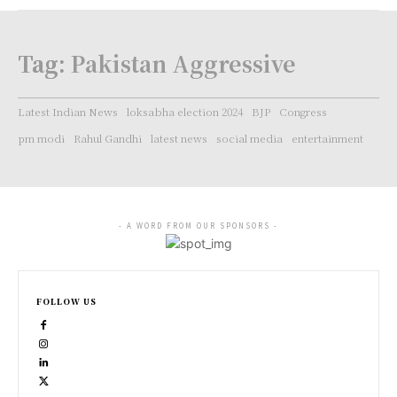
Tag:
Pakistan Aggressive
Latest Indian News
loksabha election 2024
BJP
Congress
pm modi
Rahul Gandhi
latest news
social media
entertainment
- A WORD FROM OUR SPONSORS -
FOLLOW US