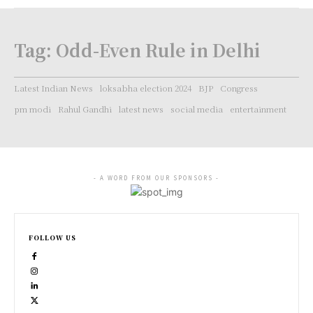
Tag:
Odd-Even Rule in Delhi
Latest Indian News
loksabha election 2024
BJP
Congress
pm modi
Rahul Gandhi
latest news
social media
entertainment
- A WORD FROM OUR SPONSORS -
FOLLOW US