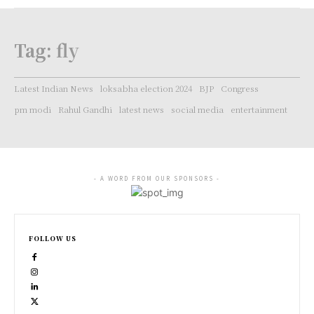
Tag:
fly
Latest Indian News
loksabha election 2024
BJP
Congress
pm modi
Rahul Gandhi
latest news
social media
entertainment
- A WORD FROM OUR SPONSORS -
FOLLOW US