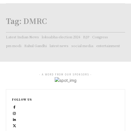
Tag:
DMRC
Latest Indian News
loksabha election 2024
BJP
Congress
pm modi
Rahul Gandhi
latest news
social media
entertainment
- A WORD FROM OUR SPONSORS -
FOLLOW US