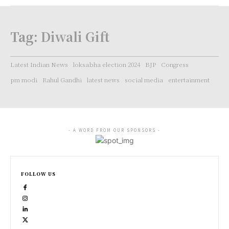
Tag:
Diwali Gift
Latest Indian News
loksabha election 2024
BJP
Congress
pm modi
Rahul Gandhi
latest news
social media
entertainment
- A WORD FROM OUR SPONSORS -
FOLLOW US