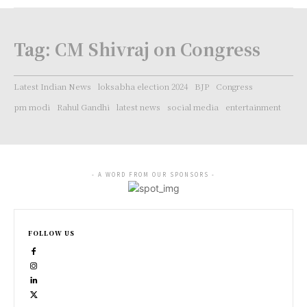
Tag:
CM Shivraj on Congress
Latest Indian News
loksabha election 2024
BJP
Congress
pm modi
Rahul Gandhi
latest news
social media
entertainment
- A WORD FROM OUR SPONSORS -
FOLLOW US