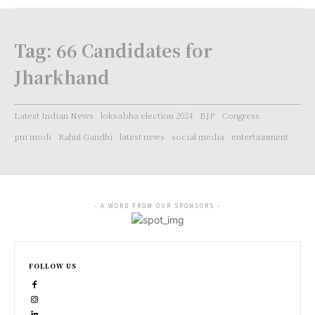
Tag:
66 Candidates for
Jharkhand
Latest Indian News
loksabha election 2024
BJP
Congress
pm modi
Rahul Gandhi
latest news
social media
entertainment
- A WORD FROM OUR SPONSORS -
FOLLOW US