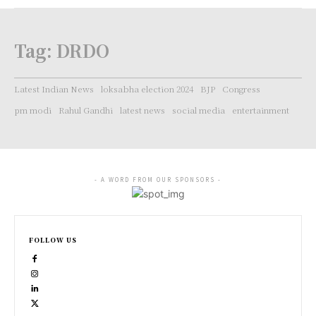
Tag:
DRDO
Latest Indian News
loksabha election 2024
BJP
Congress
pm modi
Rahul Gandhi
latest news
social media
entertainment
- A WORD FROM OUR SPONSORS -
FOLLOW US