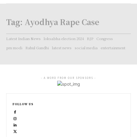
Tag:
Ayodhya Rape Case
Latest Indian News
loksabha election 2024
BJP
Congress
pm modi
Rahul Gandhi
latest news
social media
entertainment
- A WORD FROM OUR SPONSORS -
FOLLOW US